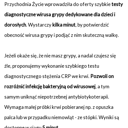
Przychodnia Życie wprowadziła do oferty szybkie
testy
diagnostyczne wirusa grypy dedykowane dla dzieci i
dorosłych
. Wystarczy
kilka minut
, by potwierdzić
obecność wirusa grypy i podjąć z nim skuteczną walkę.
Jeżeli okaże się, że nie masz grypy, a nadal czujesz się
źle, proponujemy wykonanie szybkiego testu
diagnostycznego stężenia CRP we krwi.
Pozwoli on
rozróżnić infekcję bakteryjną od wirusowej
, a tym
samym uniknąć niepotrzebnej antybiotykoterapii.
Wymaga małej próbki krwi pobieranej np. z opuszka
palca lub w przypadku niemowląt - ze stópki. Wyniki są
dostępne w ciągu
5 minut
.